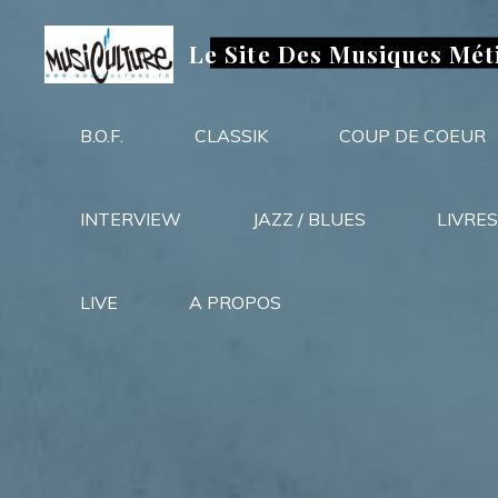
Aller
au
Le Site Des Musiques Mét
contenu
B.O.F.
CLASSIK
COUP DE COEUR
INTERVIEW
JAZZ / BLUES
LIVRES
LIVE
A PROPOS