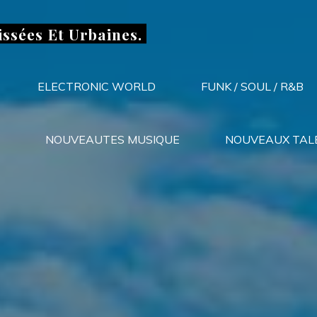
issées Et Urbaines.
ELECTRONIC WORLD
FUNK / SOUL / R&B
NOUVEAUTES MUSIQUE
NOUVEAUX TAL