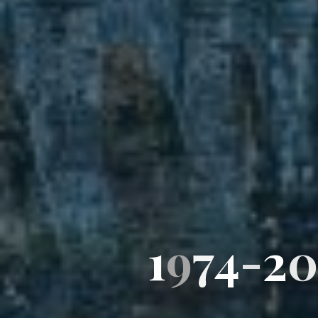
1
9
7
7
4
-
2
0