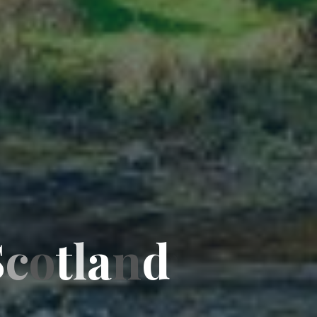
S
S
c
o
t
l
a
n
d
d