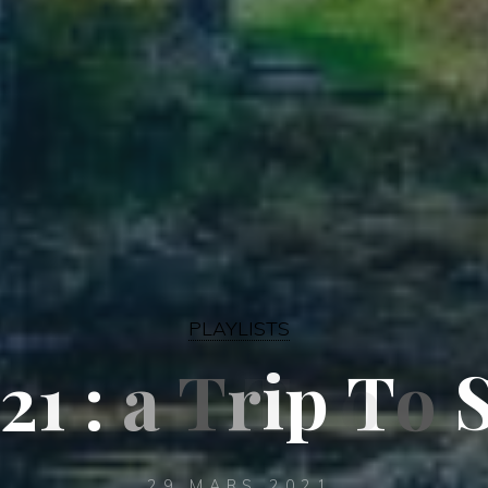
PLAYLISTS
2
1
:
a
T
r
i
i
p
T
o
29 MARS 2021