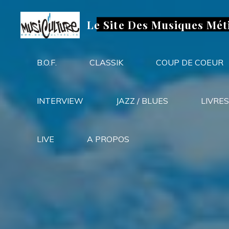
Aller
au
Le Site Des Musiques Mét
contenu
B.O.F.
CLASSIK
COUP DE COEUR
INTERVIEW
JAZZ / BLUES
LIVRES
LIVE
A PROPOS