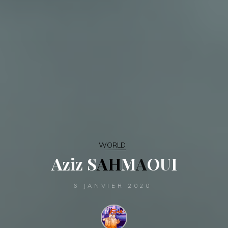
WORLD
A
z
i
z
S
A
H
M
A
O
U
I
6 JANVIER 2020