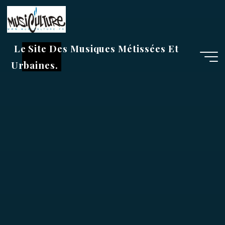
Aller
au
contenu
Le Site Des Musiques Métissées Et
Urbaines.