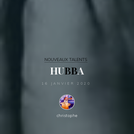
NOUVEAUX TALENTS
H
U
B
B
A
A
16 JANVIER 2020
christophe