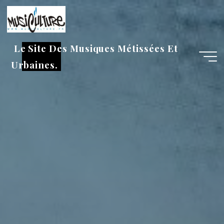
Aller
au
contenu
Le Site Des Musiques Métissées Et
Urbaines.