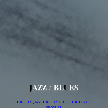
J
A
Z
Z
/
B
L
U
E
S
TOUS LES JAZZ, TOUS LES BLUES, TOUTES LES
EPOQUES