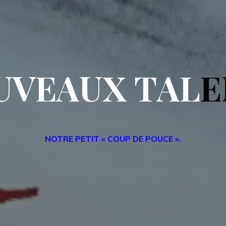
U
V
E
A
U
X
T
A
L
E
NOTRE PETIT « COUP DE POUCE ».