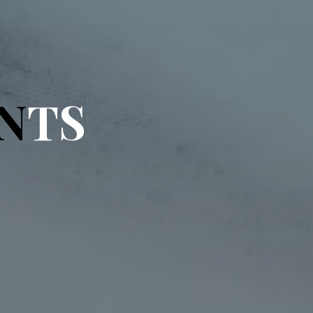
N
T
S