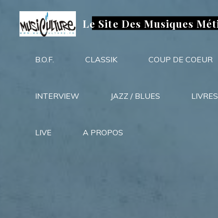
Aller
au
Le Site Des Musiques Mét
contenu
B.O.F.
CLASSIK
COUP DE COEUR
INTERVIEW
JAZZ / BLUES
LIVRES
LIVE
A PROPOS