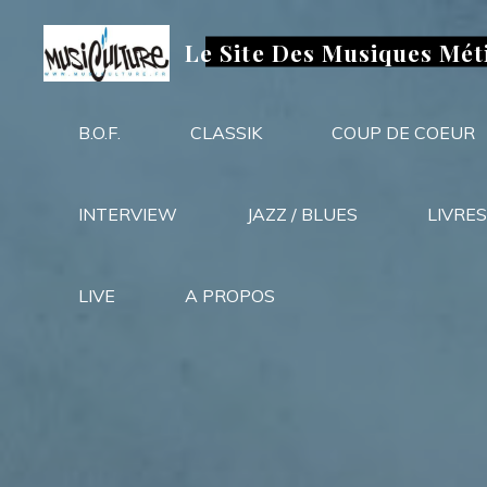
Aller
au
Le Site Des Musiques Mét
contenu
B.O.F.
CLASSIK
COUP DE COEUR
INTERVIEW
JAZZ / BLUES
LIVRES
LIVE
A PROPOS