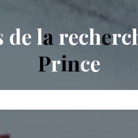
s
d
e
l
a
r
e
c
h
e
r
c
P
r
i
n
c
e