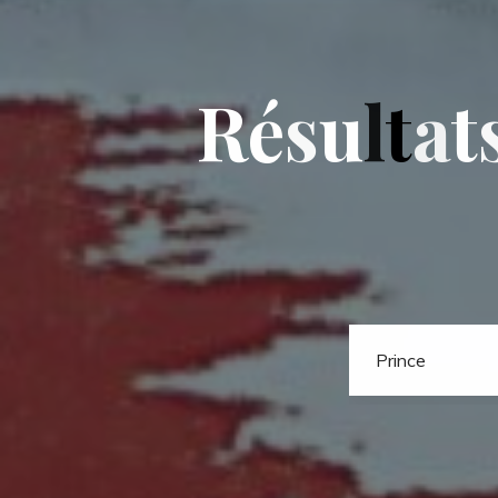
R
é
s
u
l
t
a
t