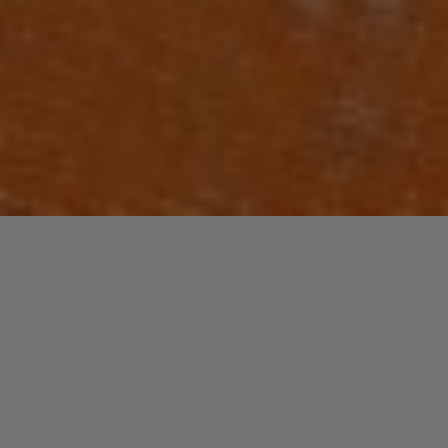
FUNK / SOUL / R&B
INTERVIEW
Laisser un commentaire
PAUL LAURENCE: Producteur,
80’s-10’s.
christophe
4 juin 2013
Paul Laurence, ce nom ne vous dit peut être rien si