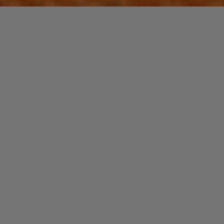
Laisser un commentaire
FUNK / SOUL / R&B
Prometteuse CLARA LA SAN
christophe
25 mai 2026
Clara La San est une jeune chanteuse, compositrice et
productrice de Manchester, U.K. Elle joue un R&B
moderne.