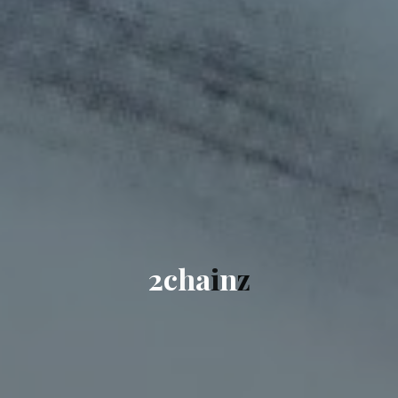
2
c
h
a
i
n
z