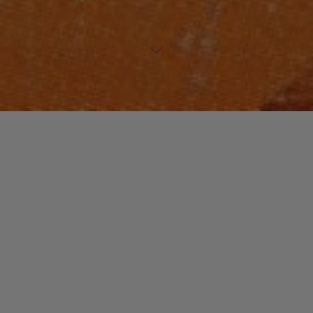
NOUVEAUTES MUSIQUE
Laisser un commentaire
« De La » Nouveauté !
christophe
29 août 2016
Depuis le « Grind Date » de 2004, les pionniers du hip-
hop avaient été très occupés. Collaboration avec
Gorillaz, enregistrement de mixtapes, tournées,
négociation avec Warner pour …
"« De