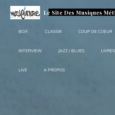
Aller
au
Le Site Des Musiques Mét
contenu
B.O.F.
CLASSIK
COUP DE COEUR
INTERVIEW
JAZZ / BLUES
LIVRES
LIVE
A PROPOS