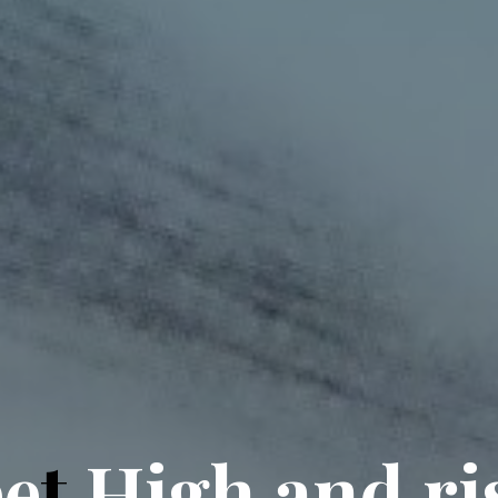
e
e
t
H
i
g
h
a
n
d
r
i