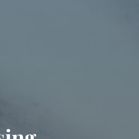
s
i
n
g