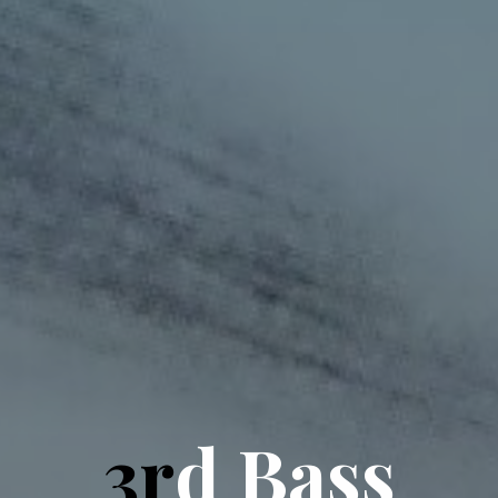
3
r
d
B
a
s
s