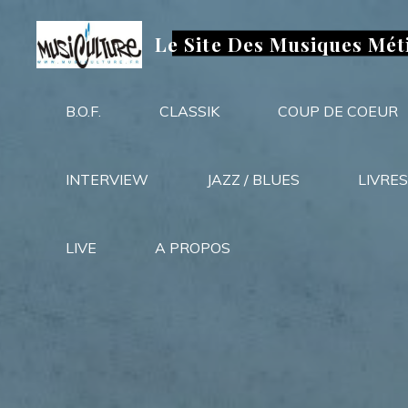
Aller
au
Le Site Des Musiques Mét
contenu
B.O.F.
CLASSIK
COUP DE COEUR
INTERVIEW
JAZZ / BLUES
LIVRES
LIVE
A PROPOS