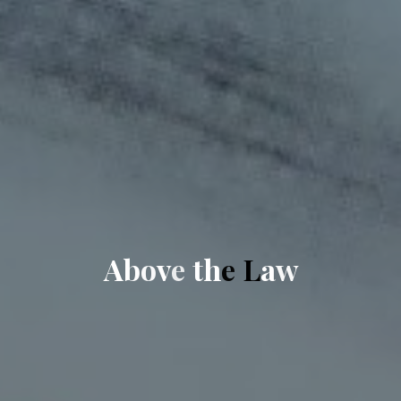
A
b
o
v
e
t
h
e
L
a
w