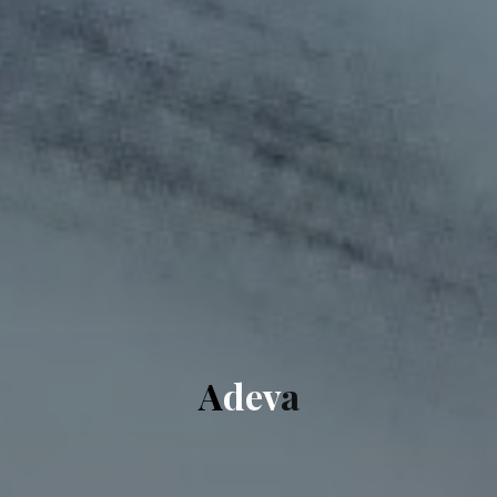
A
d
e
v
a