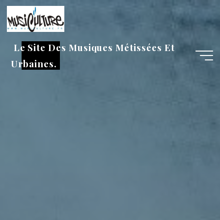
Aller
au
contenu
Le Site Des Musiques Métissées Et
Urbaines.