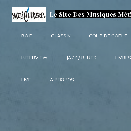
Aller
au
Le Site Des Musiques Mét
contenu
B.O.F.
CLASSIK
COUP DE COEUR
INTERVIEW
JAZZ / BLUES
LIVRES
LIVE
A PROPOS