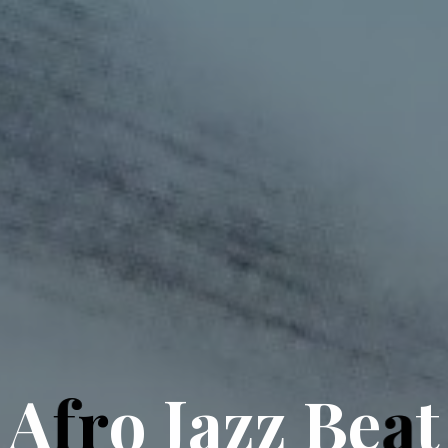
A
f
r
o
J
a
z
z
B
e
a
t