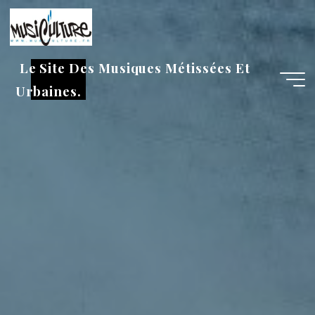
Aller
au
contenu
Le Site Des Musiques Métissées Et
Urbaines.