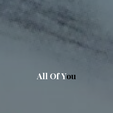
A
l
l
O
f
Y
o
u