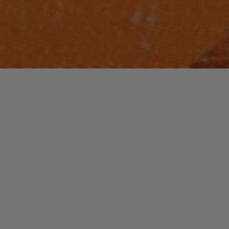
FUNK / SOUL / R&B
Laisser un commentaire
Lillo Thomas
christophe
26 février 2014
Bien avant de commencer une carrière dans la
musique, Lillo Thomas était un sprinter de haut
niveau. A seize ans, il battait le record mondial …
"Lillo
Read more
Thomas"