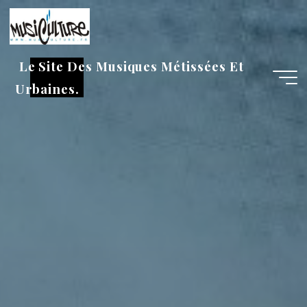
Aller
au
contenu
Le Site Des Musiques Métissées Et
Urbaines.