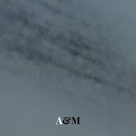
A
&
M