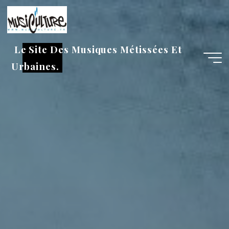
Aller
au
contenu
Le Site Des Musiques Métissées Et
Urbaines.