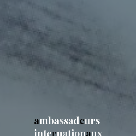
a
m
b
a
s
s
a
d
e
u
r
s
i
n
t
e
r
n
a
t
i
o
n
a
u
x