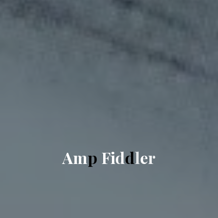
A
m
p
F
i
d
d
l
e
r