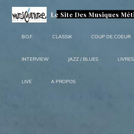
Aller
au
Le Site Des Musiques Mét
contenu
B.O.F.
CLASSIK
COUP DE COEUR
INTERVIEW
JAZZ / BLUES
LIVRES
LIVE
A PROPOS