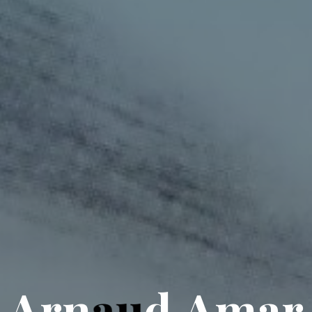
A
r
n
a
u
d
A
m
a
r