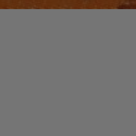
JAZZ / BLUES
NOUVEAUTES MUSIQUE
Laisser un commentaire
ED CALLE
christophe
27 décembre 2015
Né dans les Caracas de parents espagnols, le
saxophoniste Ed Calle doit sa carrière musicale à son
père. Celui-ci avait un vrai amour pour la …
"ED
Read more
CALLE"
JAZZ / BLUES
Laisser un commentaire