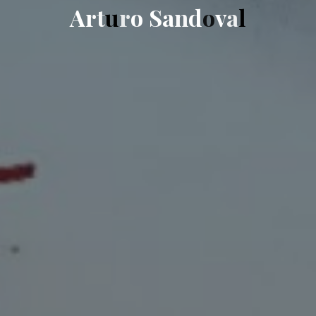
A
r
t
u
r
o
S
a
n
d
o
v
a
l