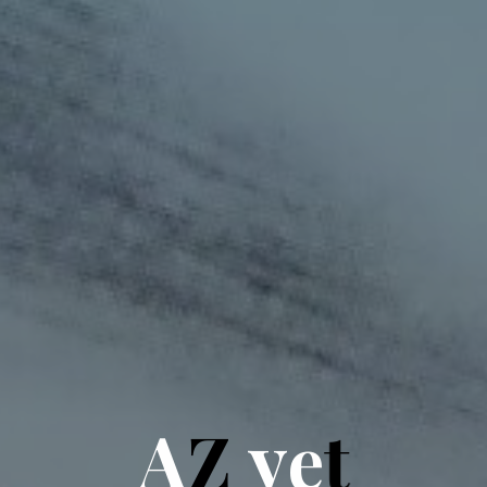
A
Z
y
e
t