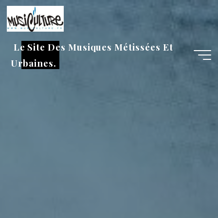
Aller
au
contenu
Le Site Des Musiques Métissées Et
Urbaines.