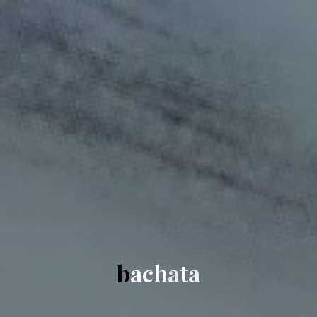
b
a
c
h
a
t
a