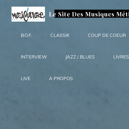
Aller
au
Le Site Des Musiques Mét
contenu
B.O.F.
CLASSIK
COUP DE COEUR
INTERVIEW
JAZZ / BLUES
LIVRES
LIVE
A PROPOS