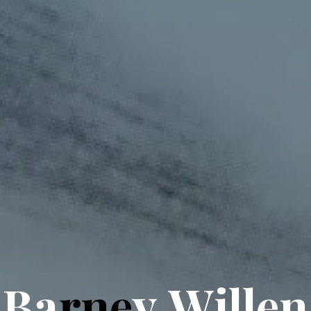
B
a
r
n
e
y
W
i
l
l
e
n