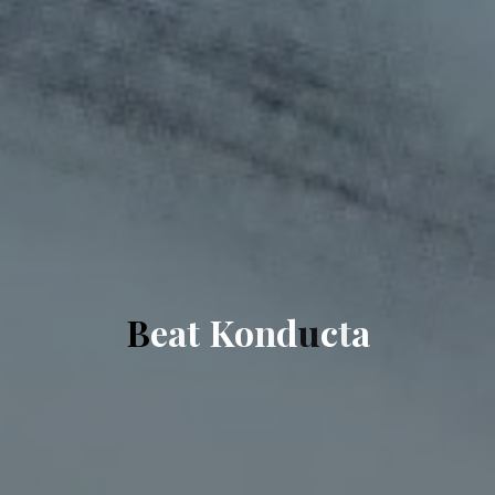
B
e
a
t
K
o
n
d
u
c
t
a