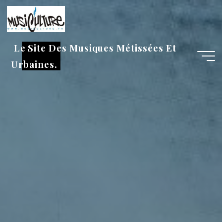
Aller
au
contenu
Le Site Des Musiques Métissées Et
Urbaines.