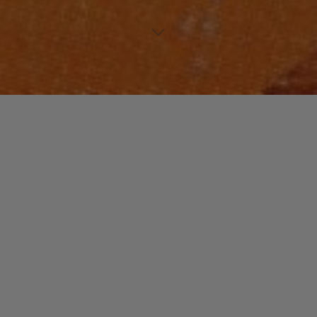
HIP-HOP
Laisser un commentaire
Otis Jackson Jr
christophe
4 février 2015
Otis Jackson Jr, derrière ce nom se cache un des
artistes les plus créatif et les plus insaisissable de ces
quinze dernières années.
"Otis
Read more
Jackson
Jr"