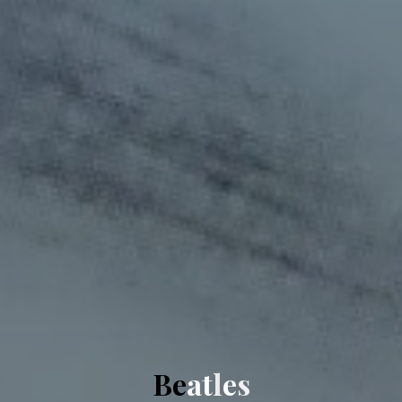
B
e
a
t
l
e
s