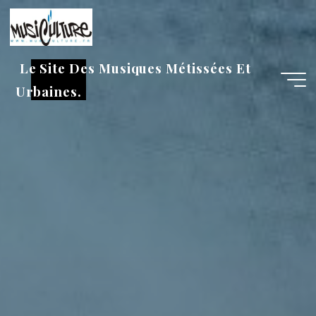
Aller
au
contenu
Le Site Des Musiques Métissées Et
Urbaines.