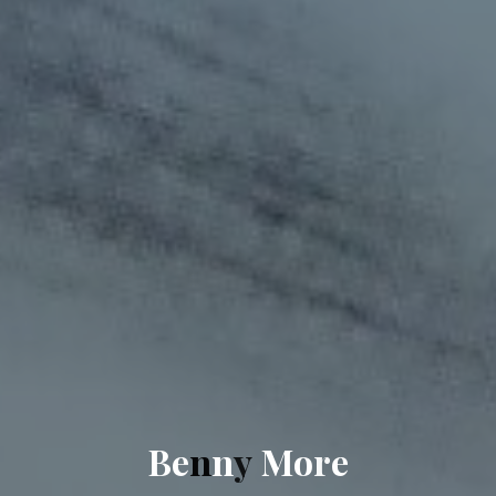
B
e
n
n
y
M
o
r
e