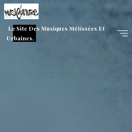
Aller
au
contenu
Le Site Des Musiques Métissées Et
Urbaines.