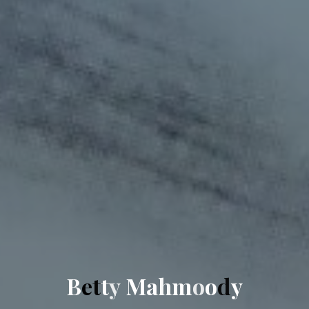
B
e
t
t
y
M
a
h
m
o
o
d
y