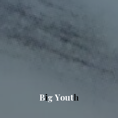
B
i
g
Y
o
u
t
h