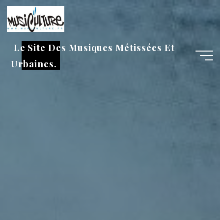
Aller
au
contenu
Le Site Des Musiques Métissées Et
Urbaines.