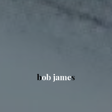
b
o
b
j
a
m
e
s