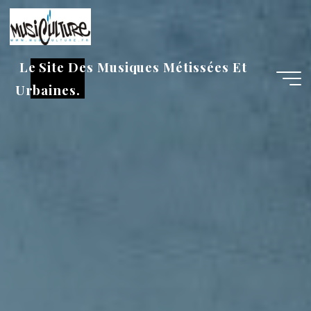
Aller
au
contenu
Le Site Des Musiques Métissées Et
Urbaines.