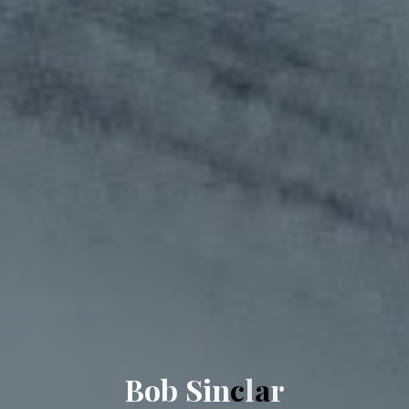
B
o
b
S
i
n
c
l
a
r