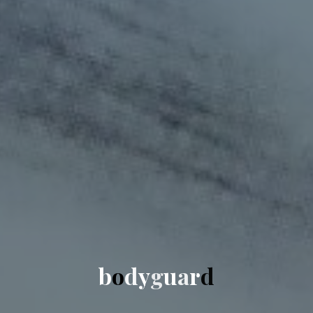
b
o
d
y
g
u
a
r
d