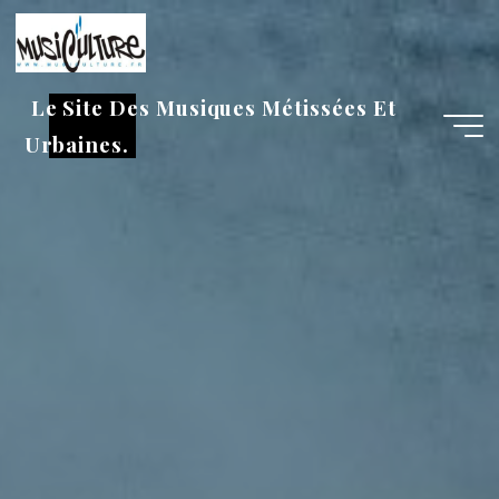
Aller
au
contenu
Le Site Des Musiques Métissées Et
Urbaines.