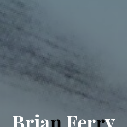
B
r
i
a
n
F
e
r
r
y