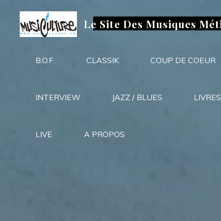
Aller
au
Le Site Des Musiques Mét
contenu
B.O.F.
CLASSIK
COUP DE COEUR
INTERVIEW
JAZZ / BLUES
LIVRES
LIVE
A PROPOS