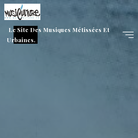
Aller
au
contenu
Le Site Des Musiques Métissées Et
Urbaines.