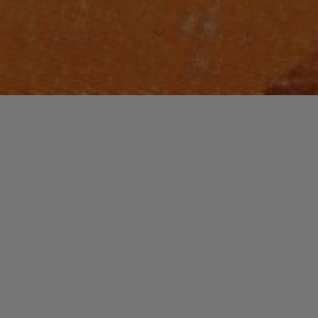
JAZZ / BLUES
Un commentaire
Le BLUES
christophe
18 mai 2015
Le Blues a pour sujets la tradition et l’expression
personnelle. Sa base est restée la même depuis sa
création. La plupart des titres de blues …
"Le
Read more
BLUES"