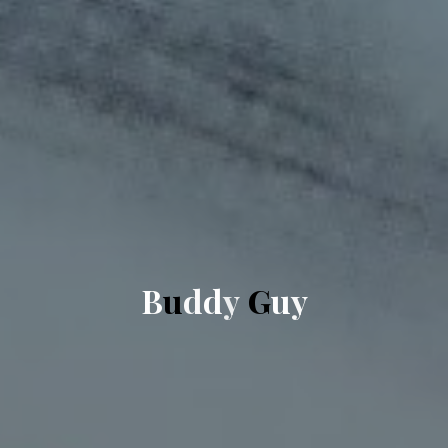
B
u
d
d
y
G
u
y