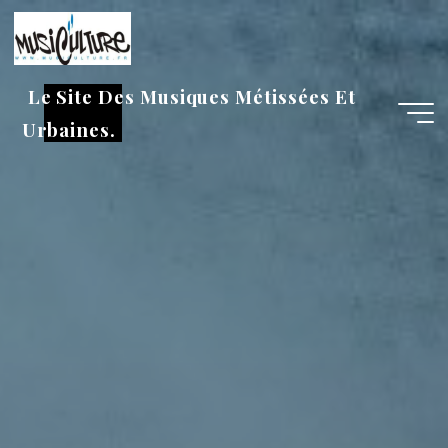
Aller
au
contenu
Le Site Des Musiques Métissées Et
Urbaines.