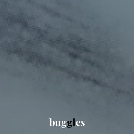
b
u
g
g
l
e
s