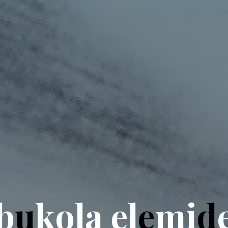
b
u
k
o
l
a
e
l
e
m
i
d