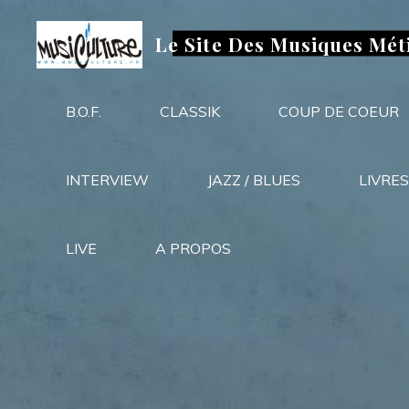
Aller
au
Le Site Des Musiques Mét
contenu
B.O.F.
CLASSIK
COUP DE COEUR
INTERVIEW
JAZZ / BLUES
LIVRES
LIVE
A PROPOS