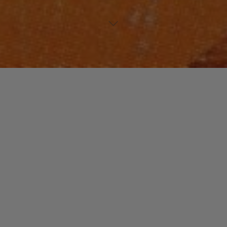
HIP-HOP
Laisser un commentaire
Solide Comme Un « Rock ».
christophe
12 mai 2014
Le rapper, DJ et producteur Pete Rock apparaît en
1991 au sein du duo formé avec C.L. Smooth. Le E.P.
« All Souled Out » est suivi …
"Solide
Read more
Comme
Un