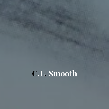
C
.
L
.
S
m
o
o
t
h