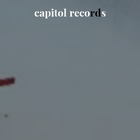
c
a
p
i
t
o
l
r
e
c
o
r
d
s