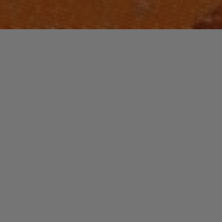
FUNK / SOUL / R&B
Laisser un commentaire
Lillo Thomas
christophe
26 février 2014
Bien avant de commencer une carrière dans la
musique, Lillo Thomas était un sprinter de haut
niveau. A seize ans, il battait le record mondial …
"Lillo
Read more
Thomas"
FUNK / SOUL / R&B
INTERVIEW