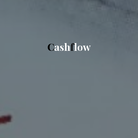
C
a
s
h
f
l
o
w