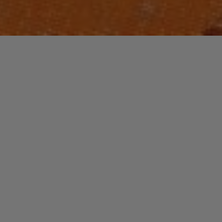
Laisser un commentaire
JAZZ / BLUES
NORAH
christophe
16 octobre 2016
Pianiste et chanteuse, Norah Jones a un style unique,
mélange de jazz, de pop avec une touche blues et
une autre folk.
"NORAH"
Read more