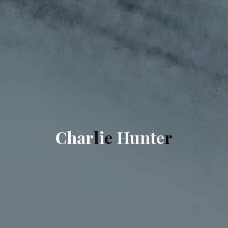
C
h
a
r
l
i
e
H
u
n
t
e
r