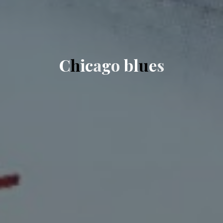
C
h
i
c
a
g
o
b
l
u
e
s