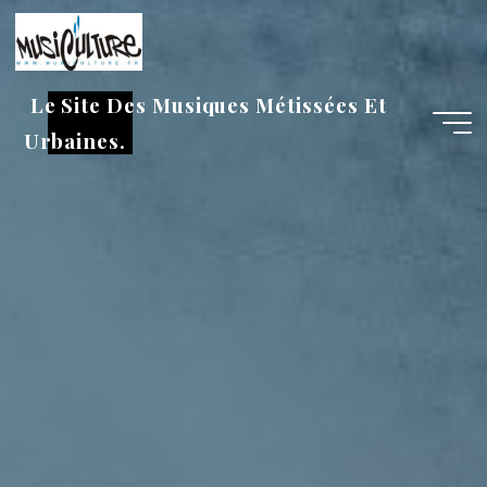
Aller
au
contenu
Le Site Des Musiques Métissées Et
Urbaines.