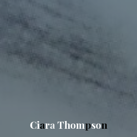
C
i
a
r
a
T
h
o
m
p
s
o
n