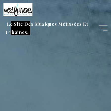
Aller
au
contenu
Le Site Des Musiques Métissées Et
Urbaines.