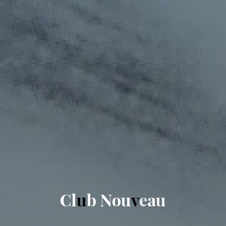
C
l
u
b
N
o
u
v
e
a
u