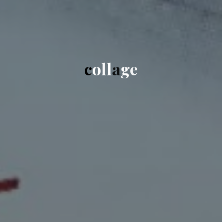
c
o
l
l
a
g
e