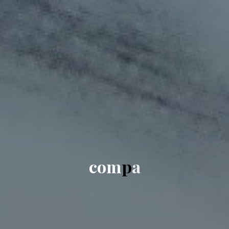
c
o
m
p
a