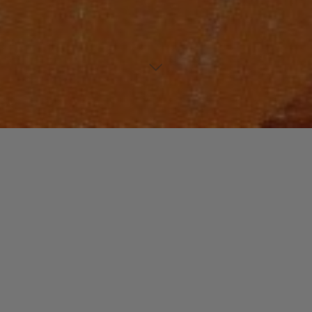
NOUVEAUTES MUSIQUE
WORLD
Laisser un commentaire
Chouk Bwa Libète
christophe
28 avril 2015
La musique haïtienne a connu ses heures de gloire
dans les années 70 avec des formations comme
« Tabou Combo » ou les « Frères Dejean ». Ces