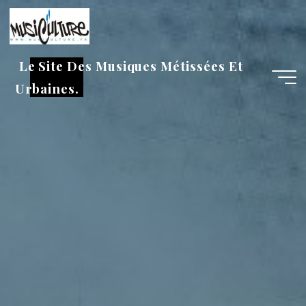
Aller
au
contenu
Le Site Des Musiques Métissées Et
Urbaines.