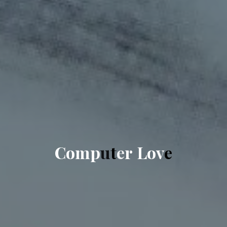
C
o
m
p
u
t
e
r
L
o
v
e