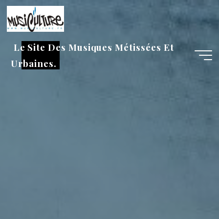
Aller
au
contenu
Le Site Des Musiques Métissées Et
Urbaines.