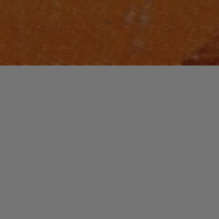
FUNK / SOUL / R&B
Un commentaire
Zapp Band.
christophe
2 février 2014
Le nom cinglant sonne comme une claque. Derrière ce
nom, on trouve le groupe funk le plus original et le
plus surprenant des années 80.
"Zapp
Read more
Band."