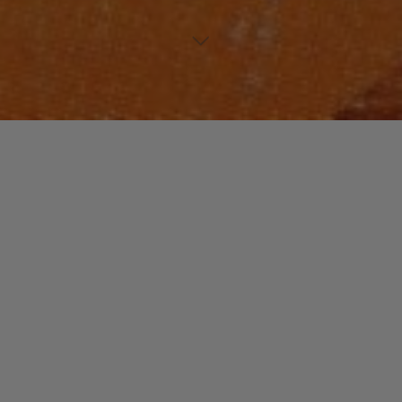
JAZZ / BLUES
Laisser un commentaire
JAZZs
christophe
14 octobre 2015
Le jazz est souvent désigné comme « la musique
classique américaine », à juste titre. Avec le blues, son
ancêtre, c’est la première musique « indigène » à se …
"JAZZs"
Read more