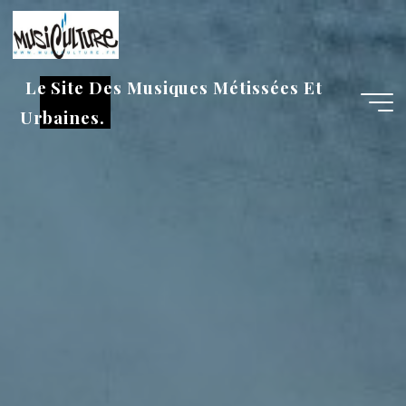
Aller
au
contenu
Le Site Des Musiques Métissées Et
Urbaines.