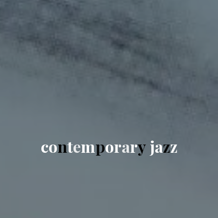
c
o
n
t
e
m
p
o
r
a
r
y
j
a
z
z