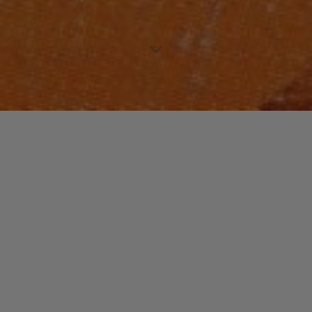
INTERVIEW
JAZZ / BLUES
Laisser un commentaire
Roland BRIVAL : Interview
christophe
13 mai 2016
Roland Brival est un artiste, complet, polyvalent,
atypique. Bien sûr, on le connait pour sa musique, de
son classique « Creole Gypsy » jusqu’à sa période
« Such » …
"Roland