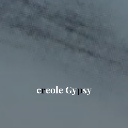
c
r
e
o
l
e
G
y
p
s
y