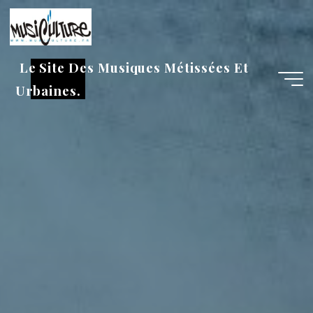
Aller
au
contenu
Le Site Des Musiques Métissées Et
Urbaines.