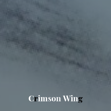
C
r
i
m
s
o
n
W
i
n
g