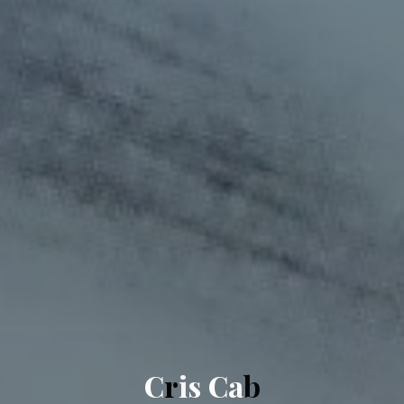
C
r
i
s
C
a
b